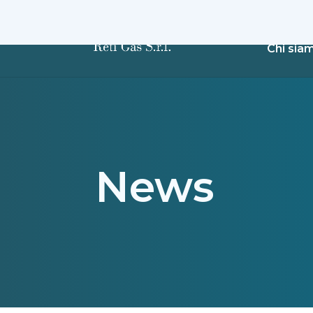
Chi sia
News