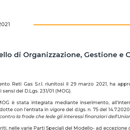
2021
o di Organizzazione, Gestione e Co
lento Reti Gas S.r.l. riunitosi il 29 marzo 2021, ha ap
 sensi del D.Lgs. 231/01 (MOG).
MOG è stata integrata mediante inserimento, all’inter
otte con l’entrata in vigore del d.lgs. n. 75 del 14.7.202
contro la frode che lede gli interessi finanziari dell
’
Union
eriti, nelle varie Parti Speciali del Modello- ad eccezione 