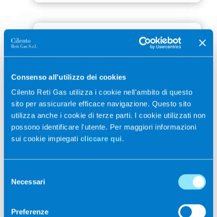
Controllo
NEWS
Consenso all'utilizzo dei cookies
16 GEN 2023
Cilento Reti Gas utilizza i cookie nell'ambito di questo
Aggiornamento del Modello
sito per assicurarle efficace navigazione. Questo sito
utilizza anche i cookie di terze parti. I cookie utilizzati non
di Organizzazione, Gestione
possono identificare l'utente. Per maggiori informazioni
e Controllo di Cilento Reti
sui cookie impiegati
cliccare qui
.
Gas S.r.l.
Il Consiglio di Amministrazione di
Selezione
Cilento Reti Gas S.r.l. riunitosi il
Necessari
del
29 novembre 2022, ha
consenso
approvato l’aggiornamento
Preferenze
LEGGI TUTTO ⭢